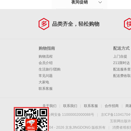
夜间促销
品类齐全，轻松购物
购物指南
配送方式
购物流程
上门自提
会员介绍
211限时达
生活旅行/团购
配送服务查
常见问题
配送费收取
大家电
联系客服
关于我们
|
联系我们
|
联系客服
|
合作招商
|
商
京公网安备 11000002000088号
|
京ICP备1104170
互联网出版许
Copyright © 2004 -
2026
京东JINGDONG 版权所有
|
消费者维权热