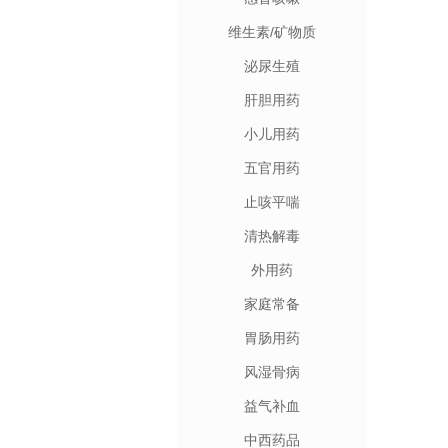
维生素/矿物质
泌尿生殖
肝胆用药
小儿用药
五官用药
止咳平喘
清热解毒
外用药
家庭常备
胃肠用药
风湿骨病
益气补血
中西药品