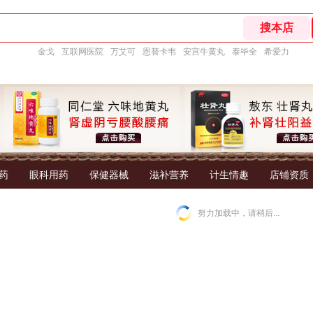
金戈
互联网医院
万艾可
恩替卡韦
安宫牛黄丸
泰毕全
希爱力
药
眼科用药
保健器械
滋补营养
计生情趣
店铺资质
努力加载中，请稍后...