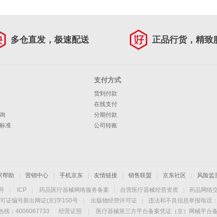
多仓直发，极速配送
正品行货，精致
支付方式
货到付款
在线支付
询
分期付款
标准
公司转账
家帮助
|
营销中心
|
手机京东
|
友情链接
|
销售联盟
|
京东社区
|
风险监
4号
|
ICP
|
药品医疗器械网络服务备案
|
自营医疗器械经营资质
|
药品网络
可证编号新出网证(京)字150号
|
出版物经营许可证
|
违法和不良信息举报电话：40
线：4006067733
经营证照
|
医疗器械第三方平台备案凭证（京）网械平台备字（