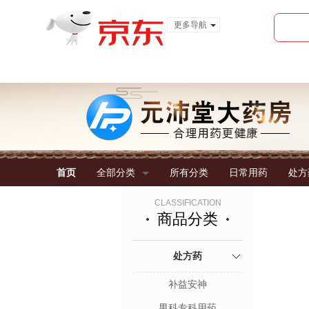
更多导航
服装城
食品
金融
首页
全部分类
所有分类
日常用药
处方
CLASSIFICATION
商品分类
处方药
补益安神
男科专科用药