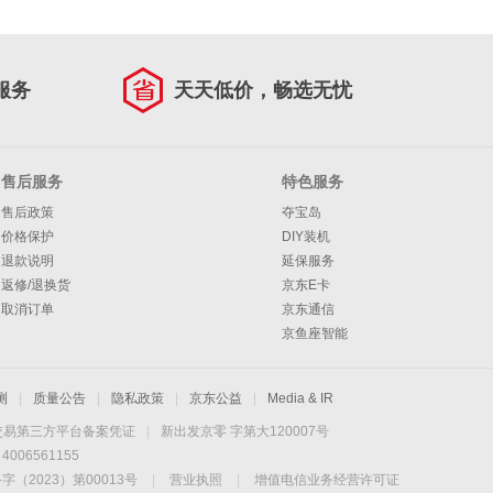
服务
天天低价，畅选无忧
售后服务
特色服务
售后政策
夺宝岛
价格保护
DIY装机
退款说明
延保服务
返修/退换货
京东E卡
取消订单
京东通信
京鱼座智能
测
|
质量公告
|
隐私政策
|
京东公益
|
Media & IR
交易第三方平台备案凭证
|
新出发京零 字第大120007号
06561155
2023）第00013号
|
营业执照
|
增值电信业务经营许可证